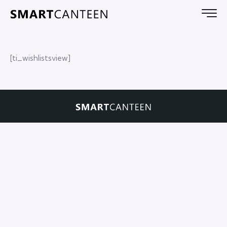
[ti_wishlistsview]