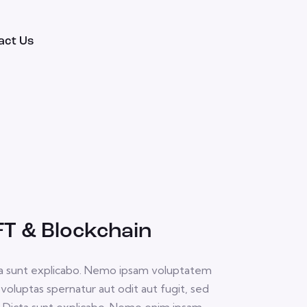
act Us
T & Blockchain
a sunt explicabo. Nemo ipsam voluptatem
 voluptas spernatur aut odit aut fugit, sed
. Dicta sunt explicabo. Nemo enim ipsam