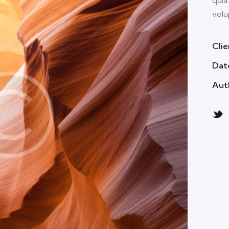
volu
Clie
Dat
Aut