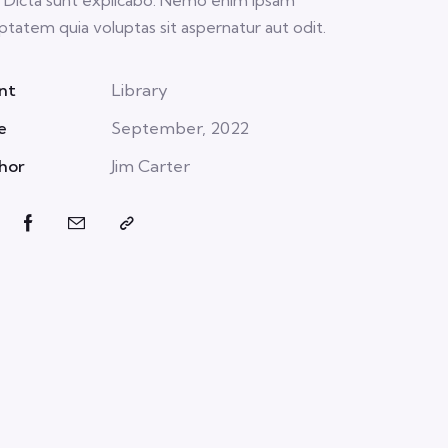
ptatem quia voluptas sit aspernatur aut odit.
nt
Library
e
September, 2022
hor
Jim Carter