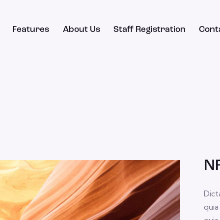
Features
About Us
Staff Registration
Cont
NF
Dict
quia
quia